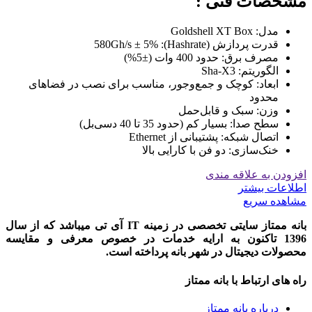
مشخصات فنی :
مدل: Goldshell XT Box
قدرت پردازش (Hashrate): 580Gh/s ± 5%
مصرف برق: حدود 400 وات (±5%)
الگوریتم: Sha-X3
ابعاد: کوچک و جمع‌وجور، مناسب برای نصب در فضاهای
محدود
وزن: سبک و قابل‌حمل
سطح صدا: بسیار کم (حدود 35 تا 40 دسی‌بل)
اتصال شبکه: پشتیبانی از Ethernet
خنک‌سازی: دو فن با کارایی بالا
افزودن به علاقه مندی
اطلاعات بیشتر
مشاهده سریع
بانه ممتاز سایتی تخصصی در زمینه IT آی تی میباشد که از سال
1396 تاکنون به ارایه خدمات در خصوص معرفی و مقایسه
محصولات دیجیتال در شهر بانه پرداخته است.
راه های ارتباط با بانه ممتاز
درباره بانه ممتاز