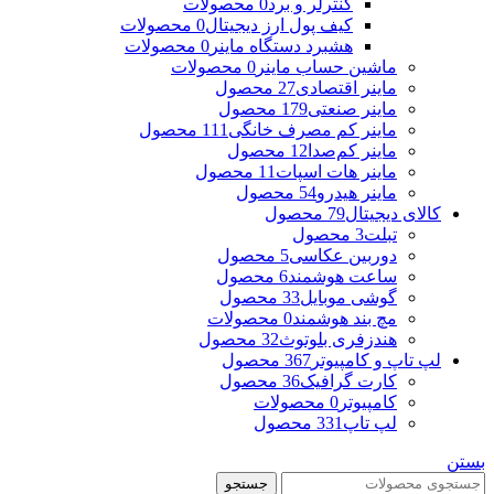
کنترلر و برد
0 محصولات
کیف پول ارز دیجیتال
0 محصولات
هشبرد دستگاه ماینر
0 محصولات
ماشین حساب ماینر
0 محصولات
ماینر اقتصادی
27 محصول
ماینر صنعتی
179 محصول
ماینر کم مصرف خانگی
111 محصول
ماینر کم‌صدا
12 محصول
ماینر هات اسپات
11 محصول
ماینر هیدرو
54 محصول
کالای دیجیتال
79 محصول
تبلت
3 محصول
دوربین عکاسی
5 محصول
ساعت هوشمند
6 محصول
گوشی موبایل
33 محصول
مچ بند هوشمند
0 محصولات
هندزفری بلوتوث
32 محصول
لپ تاپ و کامپیوتر
367 محصول
کارت گرافیک
36 محصول
کامپیوتر
0 محصولات
لپ تاپ
331 محصول
بستن
جستجو