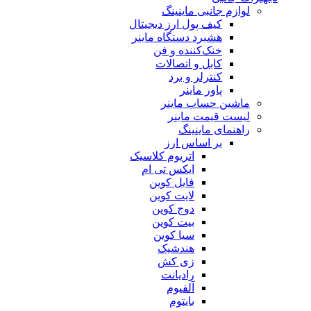
لوازم جانبی ماینینگ
کیف پول ارز دیجیتال
هشبرد دستگاه ماینر
خنک‌کننده و فن
کابل و اتصالات
کنترلر و برد
پاور ماینر
ماشین حساب ماینر
لیست قیمت ماینر
راهنمای ماینینگ
بر اساس ارز
اتریوم کلاسیک
ایکس تی ام
فایل کوین
لایت کوین
دوج کوین
بیت کوین
سیا کوین
هندشیک
زی کش
رادیانت
آلفیوم
بایتوم