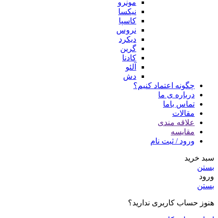
مونرو
نیکسا
کاسپا
نروس
دیکرد
گرین
کادنا
آلئو
دش
چگونه اعتماد کنیم؟
درباره ی ما
تماس باما
مقالات
علاقه مندی
مقایسه
ورود / ثبت نام
سبد خرید
بستن
ورود
بستن
هنوز حساب کاربری ندارید؟