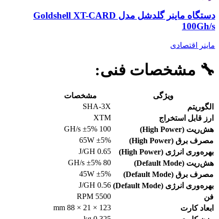
دستگاه ماینر گلدشل مدل Goldshell XT-CARD
100Gh/s
ماینر اقتصادی
🔧
مشخصات فنی:
ویژگی
مشخصات
SHA-3X
الگوریتم
XTM
ارز قابل استخراج
100 GH/s ±5%
هش‌ریت (High Power)
65W ±5%
مصرف برق (High Power)
0.65 J/GH
بهره‌وری انرژی (High Power)
80 GH/s ±5%
هش‌ریت (Default Mode)
45W ±5%
مصرف برق (Default Mode)
0.56 J/GH
بهره‌وری انرژی (Default Mode)
5500 RPM
فن
123 × 21 × 88 mm
ابعاد کارت
0.325 kg