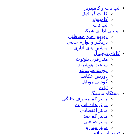
لپ تاپ و کامپیوتر
کارت گرافیک
کامپیوتر
لپ تاپ
امنیتی اداری شبکه
دوربین های حفاظتی
دزدگیر و لوازم جانبی
ماشین های اداری
کالای دیجیتال
هندزفری بلوتوث
ساعت هوشمند
مچ بند هوشمند
دوربین عکاسی
گوشی موبایل
تبلت
دستگاه ماینینگ
ماینر کم مصرف خانگی
ماینر هات اسپات
ماینر اقتصادی
ماینر کم‌ صدا
ماینر صنعتی
ماینر هیدرو
تجهیزات جانبی