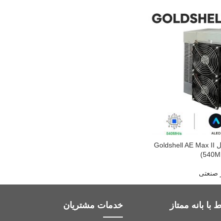
دستگاه ماینر آلئو مدل Goldshell AE Max II
(540M
ر صنعتی
 با بانه ممتاز
خدمات مشتریان