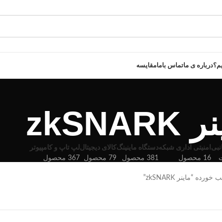
یم؟
درباره ی ما
تماس باما
مقایسه
zkSNARK
نبی
امنیتی اداری شبکه
دستگاه ماینینگ
کالای دیجیتال
لپ تاپ و کامپیوتر
16 محصول
381 محصول
79 محصول
367 محصول
ه “ماینر zkSNARK”