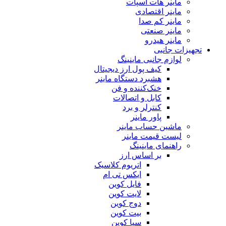
ماینر هات اسپات
ماینر اقتصادی
ماینر کم‌ صدا
ماینر صنعتی
ماینر هیدرو
تجهیزات جانبی
لوازم جانبی ماینینگ
کیف پول ارز دیجیتال
هشبرد دستگاه ماینر
خنک‌کننده و فن
کابل و اتصالات
کنترلر و برد
پاور ماینر
ماشین حساب ماینر
لیست قیمت ماینر
راهنمای ماینینگ
بر اساس ارز
اتریوم کلاسیک
ایکس تی ام
فایل کوین
لایت کوین
دوج کوین
بیت کوین
سیا کوین