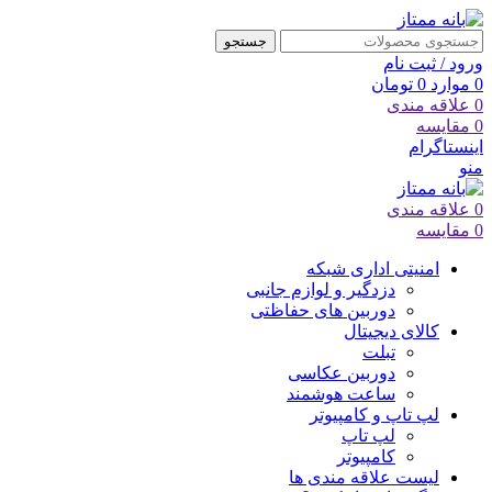
جستجو
ورود / ثبت نام
0
موارد
0
تومان
0
علاقه مندی
0
مقایسه
اینستاگرام
منو
0
علاقه مندی
0
مقایسه
امنیتی اداری شبکه
دزدگیر و لوازم جانبی
دوربین های حفاظتی
کالای دیجیتال
تبلت
دوربین عکاسی
ساعت هوشمند
لپ تاپ و کامپیوتر
لپ تاپ
کامپیوتر
لیست علاقه مندی ها