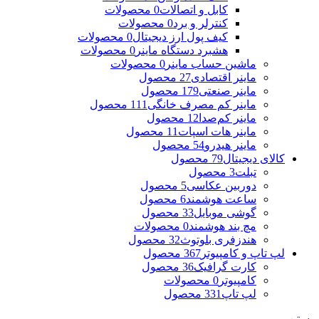
کابل و اتصالات
0 محصولات
کنترلر و برد
0 محصولات
کیف پول ارز دیجیتال
0 محصولات
هشبرد دستگاه ماینر
0 محصولات
ماشین حساب ماینر
0 محصولات
ماینر اقتصادی
27 محصول
ماینر صنعتی
179 محصول
ماینر کم مصرف خانگی
111 محصول
ماینر کم‌صدا
12 محصول
ماینر هات اسپات
11 محصول
ماینر هیدرو
54 محصول
کالای دیجیتال
79 محصول
تبلت
3 محصول
دوربین عکاسی
5 محصول
ساعت هوشمند
6 محصول
گوشی موبایل
33 محصول
مچ بند هوشمند
0 محصولات
هندزفری بلوتوث
32 محصول
لپ تاپ و کامپیوتر
367 محصول
کارت گرافیک
36 محصول
کامپیوتر
0 محصولات
لپ تاپ
331 محصول
بستن