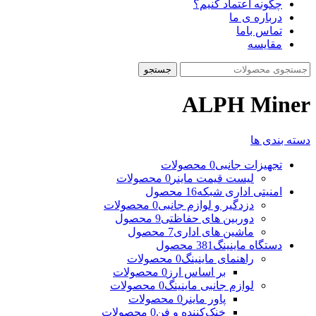
چگونه اعتماد کنیم؟
درباره ی ما
تماس باما
مقایسه
جستجو
ALPH Miner
دسته بندی ها
تجهیزات جانبی
0 محصولات
لیست قیمت ماینر
0 محصولات
امنیتی اداری شبکه
16 محصول
دزدگیر و لوازم جانبی
0 محصولات
دوربین های حفاظتی
9 محصول
ماشین های اداری
7 محصول
دستگاه ماینینگ
381 محصول
راهنمای ماینینگ
0 محصولات
بر اساس ارز
0 محصولات
لوازم جانبی ماینینگ
0 محصولات
پاور ماینر
0 محصولات
خنک‌کننده و فن
0 محصولات