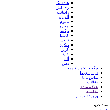
هندشیک
زی کش
رادیانت
آلفیوم
بایتوم
مونرو
نیکسا
کاسپا
نروس
دیکرد
گرین
کادنا
آلئو
دش
چگونه اعتماد کنیم؟
درباره ی ما
تماس باما
مقالات
علاقه مندی
مقایسه
ورود / ثبت نام
سبد خرید
بستن