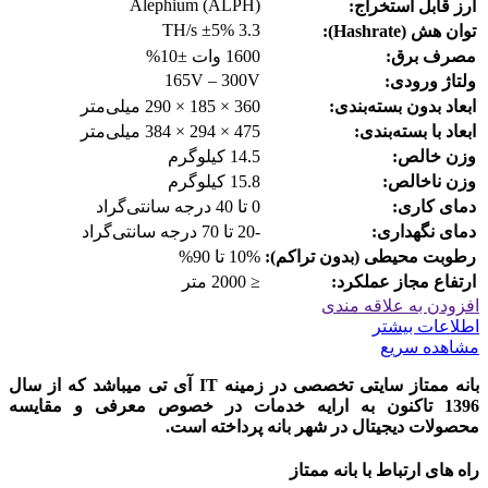
Alephium (ALPH)
ارز قابل استخراج:
3.3 TH/s ±5%
توان هش (Hashrate):
مصرف برق:
1600 وات ±10%
165V – 300V
ولتاژ ورودی:
ابعاد بدون بسته‌بندی:
360 × 185 × 290 میلی‌متر
ابعاد با بسته‌بندی:
475 × 294 × 384 میلی‌متر
وزن خالص:
14.5 کیلوگرم
وزن ناخالص:
15.8 کیلوگرم
دمای کاری:
0 تا 40 درجه سانتی‌گراد
دمای نگهداری:
-20 تا 70 درجه سانتی‌گراد
رطوبت محیطی (بدون تراکم):
10% تا 90%
ارتفاع مجاز عملکرد:
≤ 2000 متر
افزودن به علاقه مندی
اطلاعات بیشتر
مشاهده سریع
بانه ممتاز سایتی تخصصی در زمینه IT آی تی میباشد که از سال
1396 تاکنون به ارایه خدمات در خصوص معرفی و مقایسه
محصولات دیجیتال در شهر بانه پرداخته است.
راه های ارتباط با بانه ممتاز