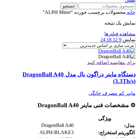
جستجو
خانه
محصولات برچسب خورده “ALPH Miner”
نمایش یک نتیجه
مشاهده فیلترها
نمایش
9
12
18
24
برای مقایسه اضافه کنید
دستگاه ماینر دراگون بال مدل DragonBall A40
(3.3Th/s)
ماینر کم مصرف خانگی
⚙️ مشخصات فنی ماینر DragonBall A40
ویژگی
DragonBall A40
مدل:
ALPH-BLAKE3
الگوریتم استخراج: