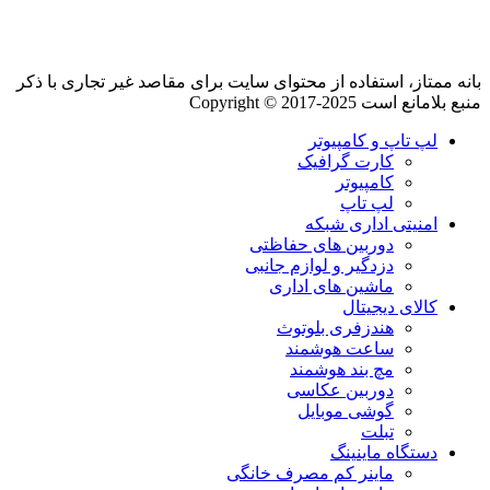
بانه ممتاز، استفاده از محتوای سایت برای مقاصد غیر تجاری با ذکر
منبع بلامانع است Copyright © 2017-2025
لپ تاپ و کامپیوتر
کارت گرافیک
کامپیوتر
لپ تاپ
امنیتی اداری شبکه
دوربین های حفاظتی
دزدگیر و لوازم جانبی
ماشین های اداری
کالای دیجیتال
هندزفری بلوتوث
ساعت هوشمند
مچ بند هوشمند
دوربین عکاسی
گوشی موبایل
تبلت
دستگاه ماینینگ
ماینر کم مصرف خانگی