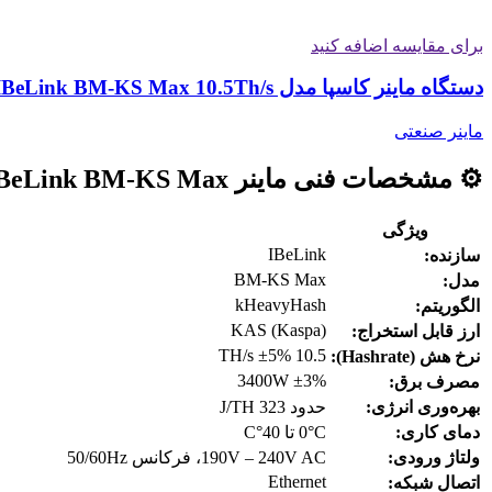
برای مقایسه اضافه کنید
دستگاه ماینر کاسپا مدل IBeLink BM-KS Max 10.5Th/s
ماینر صنعتی
⚙️ مشخصات فنی ماینر IBeLink BM-KS Max
ویژگی
IBeLink
سازنده:
BM-KS Max
مدل:
kHeavyHash
الگوریتم:
KAS (Kaspa)
ارز قابل استخراج:
10.5 TH/s ±5%
نرخ هش (Hashrate):
3400W ±3%
مصرف برق:
بهره‌وری انرژی:
حدود 323 J/TH
دمای کاری:
0°C تا 40°C
ولتاژ ورودی:
190V – 240V AC، فرکانس 50/60Hz
Ethernet
اتصال شبکه: