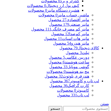
کنترلر و برد
0 محصولات
کیف پول ارز دیجیتال
0 محصولات
هشبرد دستگاه ماینر
0 محصولات
ماشین حساب ماینر
0 محصولات
ماینر اقتصادی
27 محصول
ماینر صنعتی
179 محصول
ماینر کم مصرف خانگی
111 محصول
ماینر کم‌صدا
12 محصول
ماینر هات اسپات
11 محصول
ماینر هیدرو
54 محصول
کالای دیجیتال
79 محصول
تبلت
3 محصول
دوربین عکاسی
5 محصول
ساعت هوشمند
6 محصول
گوشی موبایل
33 محصول
مچ بند هوشمند
0 محصولات
هندزفری بلوتوث
32 محصول
لپ تاپ و کامپیوتر
367 محصول
کارت گرافیک
36 محصول
کامپیوتر
0 محصولات
لپ تاپ
331 محصول
بستن
جستجو