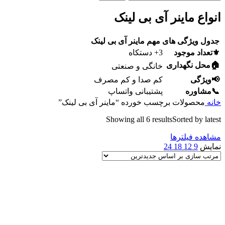
انواع ماینر آی بی لینک
جدول ویژگی های مهم ماینر آی بی لینک
⚜️تعداد موجود
3+ دستکاه
🏠محل نگهداری
خانگی و صنعتی
📢ویژگی
کم صدا و کم مصرف
📞مشاوره
پشتیبانی واتساپ
خانه
محصولات برچسب خورده “ماینر آی بی لینک”
Showing all 6 results
Sorted by latest
مشاهده فیلترها
نمایش
9
12
18
24