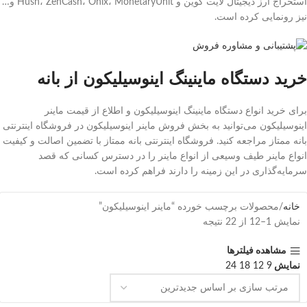
استخراج ارز دیجیتال لایت کوین و Hush، ZenCash، Onix، MonetaryUnit و…
نیز رونمایی کرده است.
خرید دستگاه ماینینگ اینوسیلیکون از بانه
برای خرید انواع دستگاه ماینینگ اینوسیلیکون و اطلاع از قیمت ماینر
اینوسیلیکون می‌توانید به بخش فروش ماینر اینوسیلیکون در فروشگاه اینترنتی
بانه ممتاز مراجعه کنید. فروشگاه اینترنتی بانه ممتاز با تضمین اصالت و کیفیت
انواع ماینر طیف وسیعی از انواع ماینر را در دسترس کسانی که قصد
سرمایه‌گذاری در این زمینه را دارند فراهم کرده است.
خانه
محصولات برچسب خورده “ماینر اینوسیلیکون”
نمایش 1–12 از 22 نتیجه
مشاهده فیلترها
نمایش
9
12
18
24