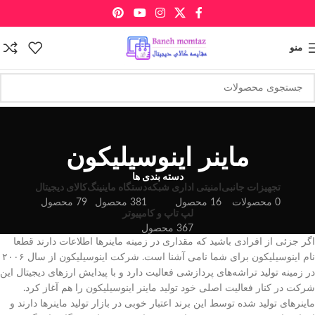
منو
ماینر اینوسیلیکون
دسته بندی ها
تجهیزات جانبی
امنیتی اداری شبکه
دستگاه ماینینگ
کالای دیجیتال
0 محصولات
16 محصول
381 محصول
79 محصول
لپ تاپ و کامپیوتر
367 محصول
اگر جزئی از افرادی باشید که مقداری در زمینه ماینر‌ها اطلاعات دارند قطعا
نام اینوسیلیکون برای شما نامی آشنا است. شرکت اینوسیلیکون از سال ۲۰۰۶
در زمینه تولید تراشه‌های پردازشی فعالیت دارد و با پیدایش ارزهای دیجیتال این
شرکت در کنار فعالیت اصلی خود تولید ماینر اینوسیلیکون را هم آغاز کرد.
ماینرهای تولید شده توسط این برند اعتبار خوبی در بازار تولید ماینرها دارند و