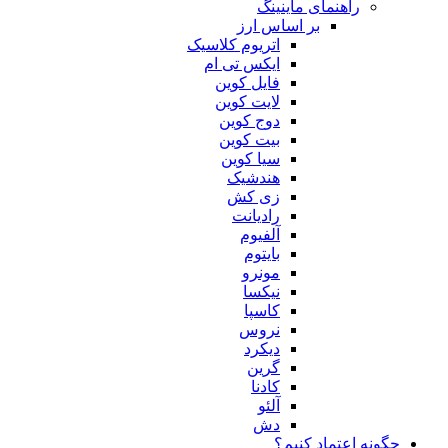
راهنمای ماینینگ
بر اساس ارز
اتریوم کلاسیک
ایکس تی ام
فایل کوین
لایت کوین
دوج کوین
بیت کوین
سیا کوین
هندشیک
زی کش
رادیانت
آلفیوم
بایتوم
مونرو
نیکسا
کاسپا
نروس
دیکرد
گرین
کادنا
آلئو
دش
چگونه اعتماد کنیم؟