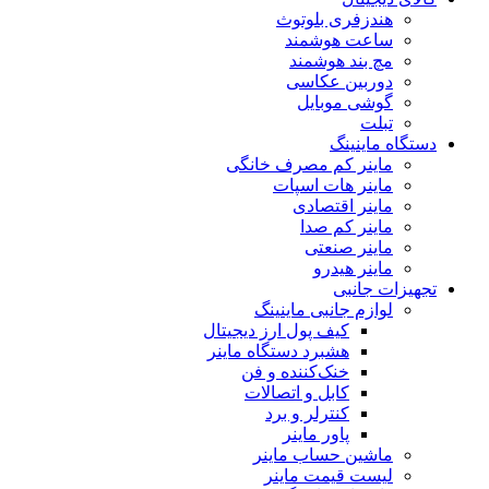
هندزفری بلوتوث
ساعت هوشمند
مچ بند هوشمند
دوربین عکاسی
گوشی موبایل
تبلت
دستگاه ماینینگ
ماینر کم مصرف خانگی
ماینر هات اسپات
ماینر اقتصادی
ماینر کم‌ صدا
ماینر صنعتی
ماینر هیدرو
تجهیزات جانبی
لوازم جانبی ماینینگ
کیف پول ارز دیجیتال
هشبرد دستگاه ماینر
خنک‌کننده و فن
کابل و اتصالات
کنترلر و برد
پاور ماینر
ماشین حساب ماینر
لیست قیمت ماینر