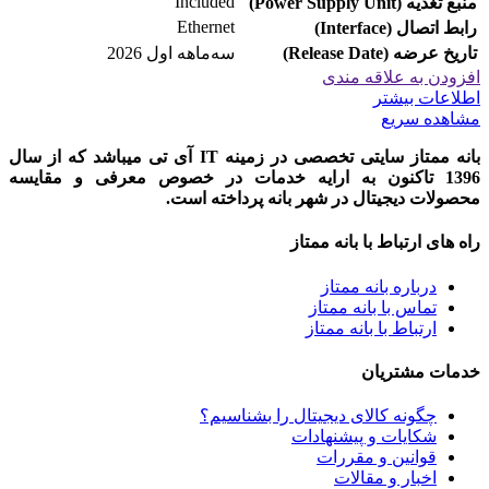
Included
منبع تغذیه (Power Supply Unit)
Ethernet
رابط اتصال (Interface)
تاریخ عرضه (Release Date)
سه‌ماهه اول 2026
افزودن به علاقه مندی
اطلاعات بیشتر
مشاهده سریع
بانه ممتاز سایتی تخصصی در زمینه IT آی تی میباشد که از سال
1396 تاکنون به ارایه خدمات در خصوص معرفی و مقایسه
محصولات دیجیتال در شهر بانه پرداخته است.
راه های ارتباط با بانه ممتاز
درباره بانه ممتاز
تماس با بانه ممتاز
ارتباط با بانه ممتاز
خدمات مشتریان
چگونه کالای دیجیتال را بشناسیم؟
شکایات و پیشنهادات
قوانین و مقررات
اخبار و مقالات