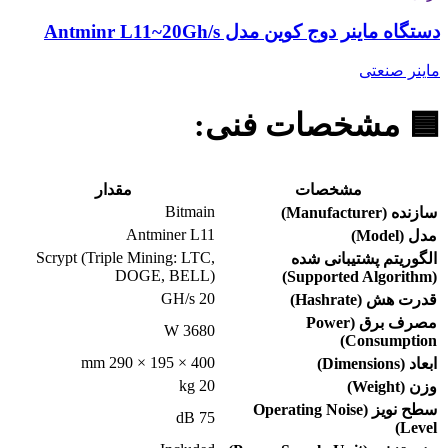
دستگاه ماینر دوج کوین مدل Antminr L11~20Gh/s
ماینر صنعتی
🟦
مشخصات فنی:
مشخصات
مقدار
Bitmain
سازنده (Manufacturer)
Antminer L11
مدل (Model)
Scrypt (Triple Mining: LTC,
الگوریتم پشتیبانی شده
DOGE, BELL)
(Supported Algorithm)
20 GH/s
قدرت هش (Hashrate)
مصرف برق (Power
3680 W
Consumption)
400 × 195 × 290 mm
ابعاد (Dimensions)
20 kg
وزن (Weight)
سطح نویز (Operating Noise
75 dB
Level)