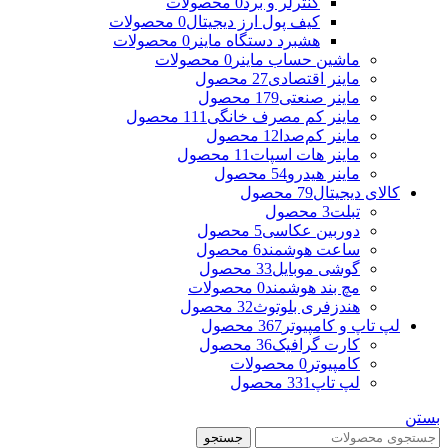
کنترلر و برد
0 محصولات
کیف پول ارز دیجیتال
0 محصولات
هشبرد دستگاه ماینر
0 محصولات
ماشین حساب ماینر
0 محصولات
ماینر اقتصادی
27 محصول
ماینر صنعتی
179 محصول
ماینر کم مصرف خانگی
111 محصول
ماینر کم‌صدا
12 محصول
ماینر هات اسپات
11 محصول
ماینر هیدرو
54 محصول
کالای دیجیتال
79 محصول
تبلت
3 محصول
دوربین عکاسی
5 محصول
ساعت هوشمند
6 محصول
گوشی موبایل
33 محصول
مچ بند هوشمند
0 محصولات
هندزفری بلوتوث
32 محصول
لپ تاپ و کامپیوتر
367 محصول
کارت گرافیک
36 محصول
کامپیوتر
0 محصولات
لپ تاپ
331 محصول
بستن
جستجو