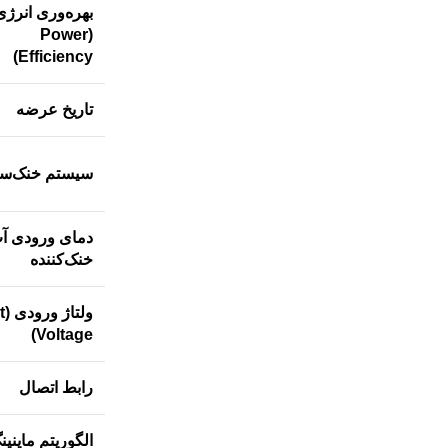
بهره‌وری انرژی
(Power
Efficiency)
تاریخ عرضه
سیستم خنک‌س
دمای ورودی آ
خنک‌کننده
ولت
Voltage)
رابط اتصال
الگوریتم ماینین