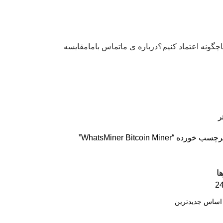
چگونه اعتماد کنیم؟
درباره ی ما
تماس باما
مقایسه
ر
 “WhatsMiner Bitcoin Miner”
ا
2