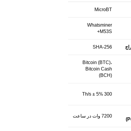
MicroBT
Whatsminer
M53S+
اج
SHA-256
Bitcoin (BTC)،
Bitcoin Cash
(BCH)
300 Th/s ± 5%
7200 وات در ساعت