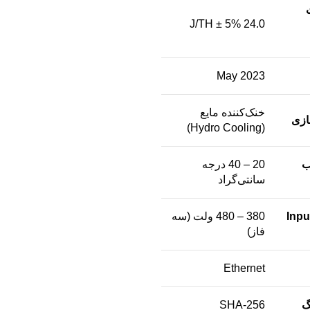
24.0 J/TH ± 5%
May 2023
خنک‌کننده مایع
ازی
(Hydro Cooling)
ب
20 – 40 درجه
سانتی‌گراد
اژ ورودی (Input
380 – 480 ولت (سه
فاز)
Ethernet
گ
SHA-256