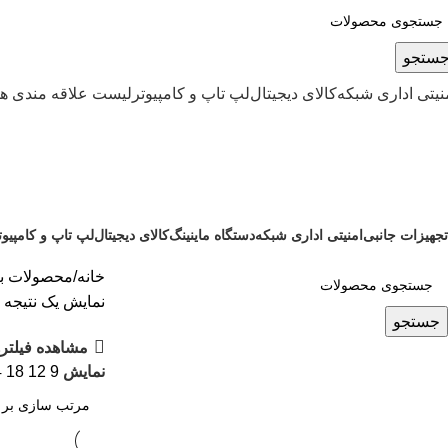
ستجو
نیتی اداری شبکه
کالای دیجیتال
لپ تاپ و کامپیوتر
لیست علاقه مندی ها
WhatsMiner Bitcoin Miner
تجهیزات جانبی
امنیتی اداری شبکه
دستگاه ماینینگ
کالای دیجیتال
لپ تاپ و کامپیوت
0 محصولات
16 محصول
381 محصول
79 محصول
367 محصول
خانه
محصولات برچسب خورده
نمایش یک نتیجه
جستجو
مشاهده فیلتره
نمایش
9
12
18
4