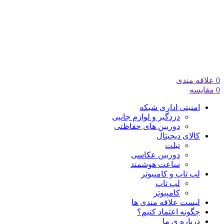
0
علاقه مندی
0
مقایسه
امنیتی اداری شبکه
دزدگیر و لوازم جانبی
دوربین های حفاظتی
کالای دیجیتال
تبلت
دوربین عکاسی
ساعت هوشمند
لپ تاپ و کامپیوتر
لپ تاپ
کامپیوتر
لیست علاقه مندی ها
چگونه اعتماد کنیم؟
درباره ی ما