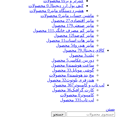
کنترلر و برد
0 محصولات
کیف پول ارز دیجیتال
0 محصولات
هشبرد دستگاه ماینر
0 محصولات
ماشین حساب ماینر
0 محصولات
ماینر اقتصادی
27 محصول
ماینر صنعتی
179 محصول
ماینر کم مصرف خانگی
111 محصول
ماینر کم‌صدا
12 محصول
ماینر هات اسپات
11 محصول
ماینر هیدرو
54 محصول
کالای دیجیتال
79 محصول
تبلت
3 محصول
دوربین عکاسی
5 محصول
ساعت هوشمند
6 محصول
گوشی موبایل
33 محصول
مچ بند هوشمند
0 محصولات
هندزفری بلوتوث
32 محصول
لپ تاپ و کامپیوتر
367 محصول
کارت گرافیک
36 محصول
کامپیوتر
0 محصولات
لپ تاپ
331 محصول
بستن
جستجو