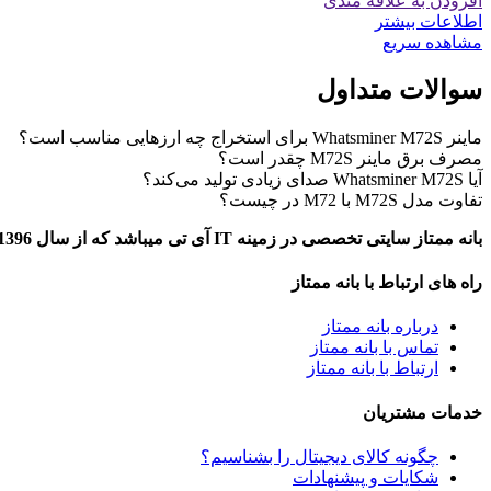
افزودن به علاقه مندی
اطلاعات بیشتر
مشاهده سریع
سوالات متداول
ماینر Whatsminer M72S برای استخراج چه ارزهایی مناسب است؟
مصرف برق ماینر M72S چقدر است؟
آیا Whatsminer M72S صدای زیادی تولید می‌کند؟
تفاوت مدل M72S با M72 در چیست؟
بانه ممتاز سایتی تخصصی در زمینه IT آی تی میباشد که از سال 1396 تاکنون به ارایه خدمات در خصوص معرفی و مقایسه محصولات دیجیتال در شهر بانه پرداخته است.
راه های ارتباط با بانه ممتاز
درباره بانه ممتاز
تماس با بانه ممتاز
ارتباط با بانه ممتاز
خدمات مشتریان
چگونه کالای دیجیتال را بشناسیم؟
شکایات و پیشنهادات