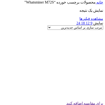
خانه
محصولات برچسب خورده “Whatsminer M72S”
نمایش یک نتیجه
مشاهده فیلترها
نمایش
9
12
18
24
برای مقایسه اضافه کنید