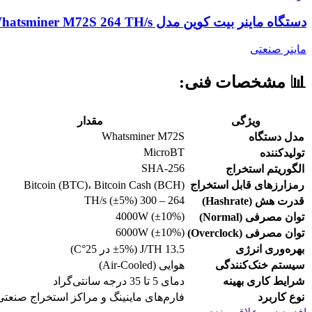
دستگاه ماینر بیت کوین مدل Whatsminer M72S 264 TH/s
ماینر صنعتی
📊 مشخصات فنی:
ویژگی
مقدار
Whatsminer M72S
مدل دستگاه
MicroBT
تولیدکننده
SHA-256
الگوریتم استخراج
رمزارزهای قابل استخراج
Bitcoin (BTC)، Bitcoin Cash (BCH)
264 – 300 TH/s (±5%)
قدرت هش (Hashrate)
4000W (±10%)
توان مصرفی (Normal)
6000W (±10%)
توان مصرفی (Overclock)
بهره‌وری انرژی
13.5 J/TH (±5% در 25°C)
سیستم خنک‌کنندگی
هوایی (Air-Cooled)
شرایط کاری بهینه
دمای 5 تا 35 درجه سانتی‌گراد
نوع کاربرد
فارم‌های ماینینگ و مراکز استخراج صنعتی