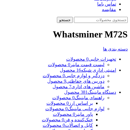
تماس باما
مقایسه
جستجو
Whatsminer M72S
دسته بندی ها
تجهیزات جانبی
0 محصولات
لیست قیمت ماینر
0 محصولات
امنیتی اداری شبکه
16 محصول
دزدگیر و لوازم جانبی
0 محصولات
دوربین های حفاظتی
9 محصول
ماشین های اداری
7 محصول
دستگاه ماینینگ
381 محصول
راهنمای ماینینگ
0 محصولات
بر اساس ارز
0 محصولات
لوازم جانبی ماینینگ
0 محصولات
پاور ماینر
0 محصولات
خنک‌کننده و فن
0 محصولات
کابل و اتصالات
0 محصولات