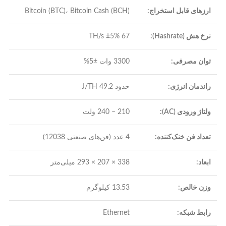
ارزهای قابل استخراج:
Bitcoin (BTC)، Bitcoin Cash (BCH)
نرخ هش (Hashrate):
67 TH/s ±5%
توان مصرفی:
3300 وات ±5%
راندمان انرژی:
حدود 49.2 J/TH
ولتاژ ورودی (AC):
210 – 240 ولت
تعداد فن خنک‌کننده:
4 عدد (فن‌های صنعتی 12038)
ابعاد:
338 × 207 × 293 میلی‌متر
وزن خالص:
13.53 کیلوگرم
رابط شبکه:
Ethernet