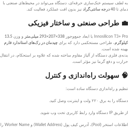
به لطف سیستم خنک‌سازی حرفه‌ای، دستگاه می‌تواند در محیط‌های صنعتی با
دمای تا
40 درجه سانتی‌گراد
نیز بدون افت عملکرد فعالیت کند.
💼 طراحی صنعتی و ساختار فیزیکی
Innosilicon T3+ Pro با ابعاد جمع‌وجور
338×207×293 میلی‌متر
و وزن
13.5
کیلوگرم
، طراحی مستحکمی دارد که برای
چیدمان در رک‌های استاندارد فارم
بهینه شده است.
بدنه‌ی فلزی دستگاه از آلیاژ مقاوم ساخته شده که علاوه بر استحکام، در انتقال
حرارت و دفع گرما نیز مؤثر است.
🧠 سهولت راه‌اندازی و کنترل
تنظیم و راه‌اندازی دستگاه ساده است:
دستگاه را به برق ۲۲۰ ولت و اینترنت وصل کنید.
از طریق IP دستگاه وارد رابط کاربری تحت وب شوید.
اطلاعات استخر (Pool)، آدرس کیف پول (Wallet Address) و Worker Name را