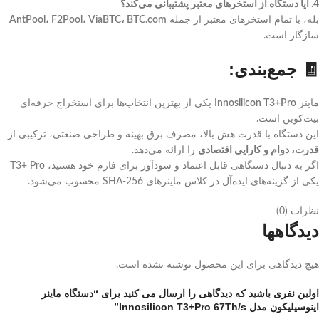
4. آیا دستگاه از استخرهای معتبر پشتیبانی می‌کند؟
بله، با تمام استخرهای معتبر از جمله
AntPool، F2Pool، ViaBTC، BTC.com
سازگار است.
🧾 جمع‌بندی:
ماینر
Innosilicon T3+Pro
یکی از بهترین انتخاب‌ها برای استخراج حرفه‌ای
بیت‌کوین است.
این دستگاه با قدرت هش بالا، مصرف برق بهینه و طراحی صنعتی، ترکیبی از
قدرت، دوام و کارایی اقتصادی
را ارائه می‌دهد.
اگر به دنبال دستگاهی قابل اعتماد و سودآور برای فارم خود هستید، T3+ Pro
یکی از گزینه‌های ایده‌آل در کلاس ماینرهای SHA-256 محسوب می‌شود.
نظرات (0)
دیدگاهها
هیچ دیدگاهی برای این محصول نوشته نشده است.
اولین نفری باشید که دیدگاهی را ارسال می کنید برای “دستگاه ماینر
اینوسیلیکون مدل Innosilicon T3+Pro 67Th/s”