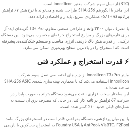
(BTC)
از نسل سوم شرکت معتبر
Innosilicon
است.
این ماینر با الگوریتم
SHA-256
طراحی شده و می‌تواند با
نرخ هش ۶۷ تراهش
بر ثانیه (67TH/s)
عملکردی سریع، پایدار و اقتصادی ارائه دهد.
با مصرف توان
۳۳۰۰ وات
و طراحی صنعتی مقاوم، T3+ Pro گزینه‌ای ایده‌آل
برای فارم‌های بزرگ و مزارع استخراج حرفه‌ای محسوب می‌شود. این دستگاه
ترکیبی از
قدرت هش بالا، بازدهی انرژی مناسب و سیستم خنک‌کننده‌ی پیشرفته
است که استخراج را در بالاترین سطح بهره‌وری ممکن می‌سازد.
⚡ قدرت استخراج و عملکرد فنی
ماینر
Innosilicon T3+Pro
از چیپ‌های اختصاصی نسل سوم شرکت
Innosilicon استفاده می‌کند که با معماری بهینه‌سازی‌شده‌ی
SHA-256 ASIC
ساخته شده‌اند.
این ساختار سخت‌افزاری باعث می‌شود دستگاه بتواند به‌صورت پایدار در
سرعت
67 تراهش بر ثانیه
کار کند، در حالی که مصرف برق آن نسبت به
نسل‌های قبلی حدود ۱۰٪ کمتر شده است.
با این توان پردازشی، دستگاه به‌راحتی قادر است در استخرهای بزرگ مانند
AntPool، ViaBTC، F2Pool یا Foundry USA
به استخراج بیت‌کوین با بازدهی