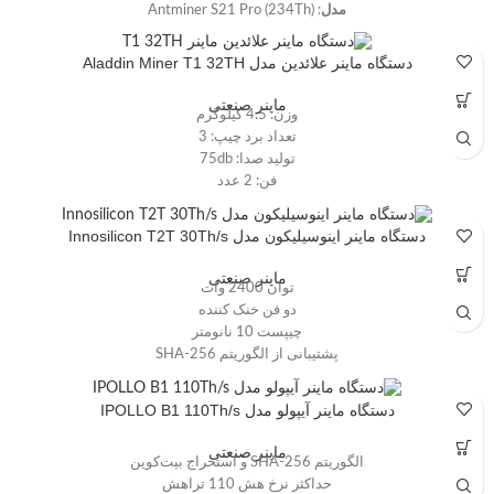
مدل
: Antminer S21 Pro (234Th)
نام‌های دیگر
: Antminer S21 Pro
تاریخ انتشار
: جولای 2024
دستگاه ماینر علائدین مدل Aladdin Miner T1 32TH
ابعاد
: 400 × 195 × 290 میلی‌متر
سطح نویز
: 75 دسی‌بل
ماینر صنعتی
وزن: 4.5 کیلوگرم
فن‌ها
: 2 عدد
تعداد برد چیپ: 3
توان مصرفی
: 3510 وات
تولید صدا: 75db
رابط
: اترنت (Ethernet)
فن: 2 عدد
دمای قابل تحمل
: 5 - 45 درجه
دمای عملیاتی مطلوب: 0 تا 40 درجه سانتی گراد
رطوبت قابل تحمل
: 5 - 95 درصد
رطوبت مطلوب: 5 ~95%
دستگاه ماینر اینوسیلیکون مدل Innosilicon T2T 30Th/s
ماینر صنعتی
توان 2400 وات
دو فن خنک کننده
چیپست 10 نانومتر
پشتیبانی از الگوریتم SHA-256
دستگاه ماینر آیپولو مدل IPOLLO B1 110Th/s
ماینر صنعتی
الگوریتم SHA-256 و استخراج بیت‌کوین
حداکثر نرخ هش 110 تراهش