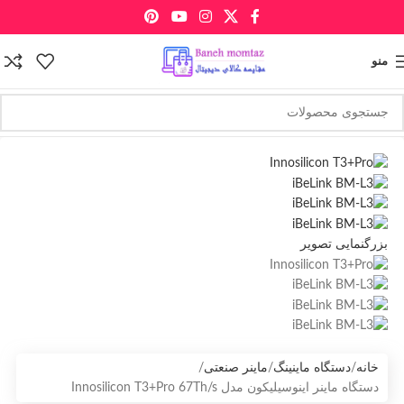
منو
بزرگنمایی تصویر
خانه
دستگاه ماینینگ
ماینر صنعتی
دستگاه ماینر اینوسیلیکون مدل Innosilicon T3+Pro 67Th/s