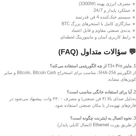
🔹 مصرف انرژی بهینه (3300W)
🔹 عملکرد پایدار و 24/7
🔹 سیستم خنک‌کننده 4 فن قدرتمند
🔹 سازگاری کامل با استخرهای بزرگ BTC
🔹 بدنه‌ی صنعتی مقاوم و قابل اعتماد
🔹 رابط کاربری آسان و مانیتورینگ لحظه‌ای
💬 سؤالات متداول (FAQ)
1. ماینر T3+ Pro از چه الگوریتمی استفاده می‌کند؟
از الگوریتم SHA-256، مناسب برای استخراج Bitcoin، Bitcoin Cash و سایر
کوین‌های مشابه.
2. آیا برای استفاده خانگی مناسب است؟
به‌دلیل صدای بالا (۴ فن صنعتی) و مصرف ۳۳۰۰ وات، پیشنهاد می‌شود در
فارم‌های تهویه‌دار یا مکان صنعتی استفاده شود.
3. نحوه اتصال به اینترنت چگونه است؟
از طریق پورت
Ethernet
(اتصال کابلی پایدار).