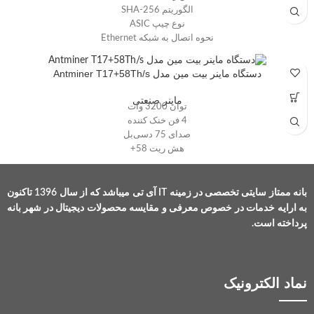
الگوریتم SHA-256
نوع چیپ ASIC
نحوه اتصال به شبکه Ethernet
برق ورودی 14.5 تا 15.5 ولت
مصرف برق 1800 وات
دستگاه ماینر بیت مین مدل Antminer T17+58Th/s
ماینر صنعتی
توان 3200 وات
4 فن خنک کننده
صدای 75 دسی‌بل
هش ریت 58+
بانه ممتاز سایتی تخصصی در زمینه IT آی تی میباشد که از سال 1396 تاکنون
به ارایه خدمات در خصوص معرفی و مقایسه محصولات دیجیتال در شهر بانه
پرداخته است.
نماد الکترونیک