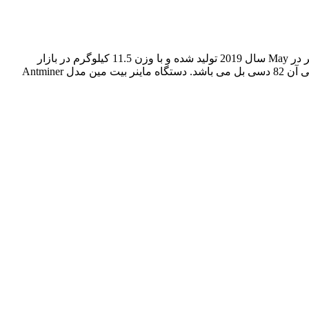
دستگاه ماینر بیت مین Antminer T17 42Th یک دستگاه استخراج ارز دیجیتال است که توسط کمپانی بیت مین با ابعاد 296 * 178 * 298 میلیمتر در May سال 2019 تولید شده و با وزن 11.5 کیلوگرم در بازار
قطعات کامپیوتر با کیفیت ساخت عالی به فروش می رسد. این دستگاه ماینر به 3 برد همراه با 90 تراشه مجهز شده و میزان سطح نویز صوتی آن 82 دسی بل می باشد. دستگاه ماینر بیت مین مدل Antminer