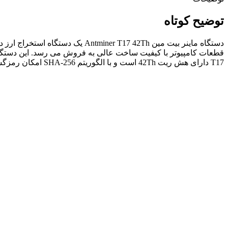
توضیح کوتاه
T17 دارای هش ریت 42Th است و با الگوریتم SHA-256 امکان رمزگشایی اطلاعات را دارد.