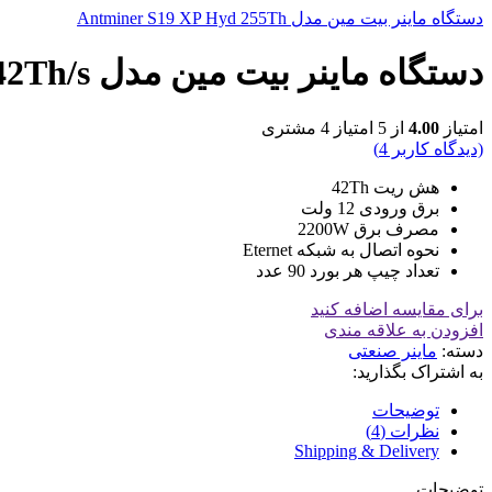
دستگاه ماینر بیت مین مدل Antminer S19 XP Hyd 255Th
دستگاه ماینر بیت مین مدل Antminer T17 42Th/s
امتیاز
4.00
از 5 امتیاز
4
مشتری
(دیدگاه کاربر
4
)
هش ریت 42Th
برق ورودی 12 ولت
مصرف برق 2200W
نحوه اتصال به شبکه Eternet
تعداد چیپ هر بورد 90 عدد
برای مقایسه اضافه کنید
افزودن به علاقه مندی
دسته:
ماینر صنعتی
به اشتراک بگذارید:
توضیحات
نظرات (4)
Shipping & Delivery
توضیحات