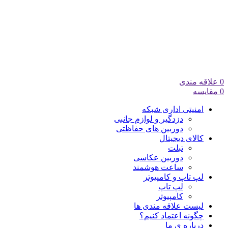
0
علاقه مندی
0
مقایسه
امنیتی اداری شبکه
دزدگیر و لوازم جانبی
دوربین های حفاظتی
کالای دیجیتال
تبلت
دوربین عکاسی
ساعت هوشمند
لپ تاپ و کامپیوتر
لپ تاپ
کامپیوتر
لیست علاقه مندی ها
چگونه اعتماد کنیم؟
درباره ی ما