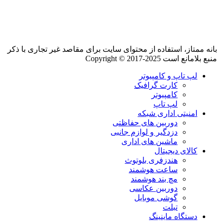
بانه ممتاز، استفاده از محتوای سایت برای مقاصد غیر تجاری با ذکر
منبع بلامانع است Copyright © 2017-2025
لپ تاپ و کامپیوتر
کارت گرافیک
کامپیوتر
لپ تاپ
امنیتی اداری شبکه
دوربین های حفاظتی
دزدگیر و لوازم جانبی
ماشین های اداری
کالای دیجیتال
هندزفری بلوتوث
ساعت هوشمند
مچ بند هوشمند
دوربین عکاسی
گوشی موبایل
تبلت
دستگاه ماینینگ