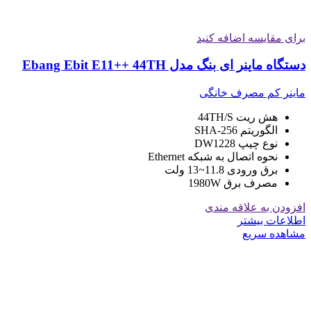
برای مقایسه اضافه کنید
دستگاه ماینر ای بنگ مدل Ebang Ebit E11++ 44TH
ماینر کم مصرف خانگی
هش ریت 44TH/S
الگوریتم SHA-256
نوع چیپ DW1228
نحوه اتصال به شبکه Ethernet
برق ورودی 11.8~13 ولت
مصرف برق 1980W
افزودن به علاقه مندی
اطلاعات بیشتر
مشاهده سریع