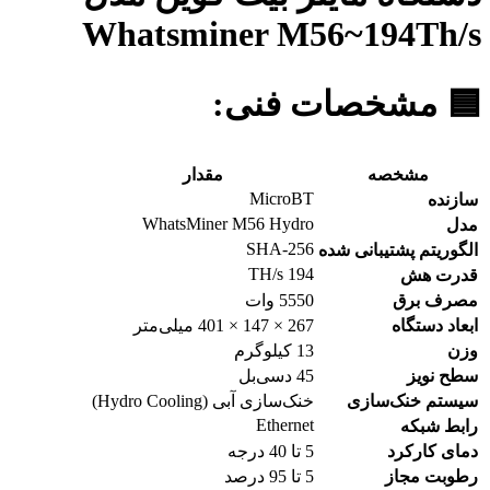
Whatsminer M56~194Th/s
🟦 مشخصات فنی:
مشخصه
مقدار
MicroBT
سازنده
WhatsMiner M56 Hydro
مدل
SHA-256
الگوریتم پشتیبانی شده
194 TH/s
قدرت هش
مصرف برق
5550 وات
ابعاد دستگاه
267 × 147 × 401 میلی‌متر
وزن
13 کیلوگرم
سطح نویز
45 دسی‌بل
سیستم خنک‌سازی
خنک‌سازی آبی (Hydro Cooling)
Ethernet
رابط شبکه
دمای کارکرد
5 تا 40 درجه
رطوبت مجاز
5 تا 95 درصد