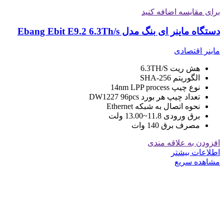
برای مقایسه اضافه کنید
دستگاه ماینر ای بنگ مدل Ebang Ebit E9.2 6.3Th/s
ماینر اقتصادی
هش ریت 6.3TH/S
الگوریتم SHA-256
نوع چیپ 14nm LPP process
تعداد چیپ هر بورد DW1227 96pcs
نحوه اتصال به شبکه Ethernet
برق ورودی 11.8~13.00 ولت
مصرف برق 140 وات
افزودن به علاقه مندی
اطلاعات بیشتر
مشاهده سریع