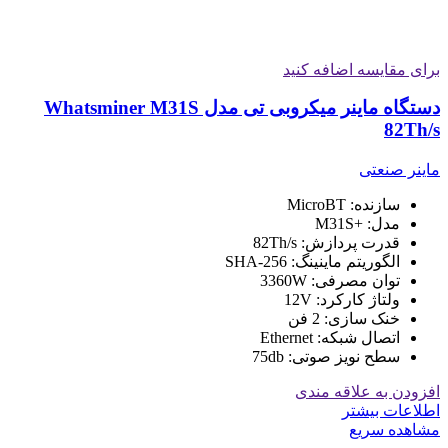
برای مقایسه اضافه کنید
دستگاه ماینر میکروبی تی مدل Whatsminer M31S
82Th/s
ماینر صنعتی
سازنده
: MicroBT
مدل
: +M31S
قدرت پردازش
: 82Th/s
الگوریتم ماینینگ
: SHA-256
توان مصرفی
: 3360W
ولتاژ کارکرد
: 12V
خنک سازی
: 2 فن
اتصال شبکه
: Ethernet
سطح نویز صوتی
: 75db
افزودن به علاقه مندی
اطلاعات بیشتر
مشاهده سریع