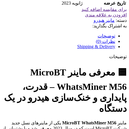
تاریخ عرضه
ژانویه 2023
برای مقایسه اضافه کنید
افزودن به علاقه مندی
دسته:
ماینر هیدرو
به اشتراک بگذارید:
توضیحات
نظرات (0)
Shipping & Delivery
توضیحات
🟦 معرفی ماینر MicroBT
WhatsMiner M56 – قدرت،
پایداری و خنک‌سازی هیدرو در یک
دستگاه
ماینر
MicroBT WhatsMiner M56
یکی از ماینرهای نسل جدید
شرکت MicroBT است که در سال 2023 معرفی شد و با پشتیبانی از