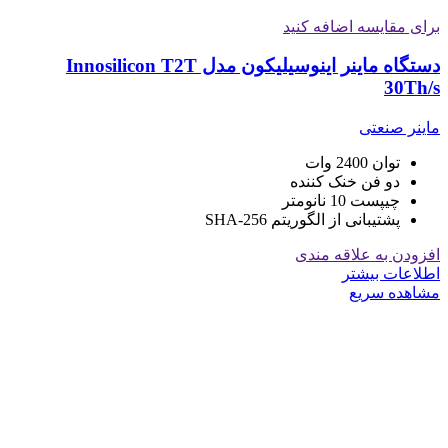
برای مقایسه اضافه کنید
دستگاه ماینر اینوسیلیکون مدل Innosilicon T2T
30Th/s
ماینر صنعتی
توان 2400 وات
دو فن خنک کننده
چیپست 10 نانومتر
پشتیبانی از الگوریتم SHA-256
افزودن به علاقه مندی
اطلاعات بیشتر
مشاهده سریع