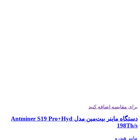
برای مقایسه اضافه کنید
دستگاه ماینر بیت‌مین مدل Antminer S19 Pro+Hyd
198Th/s
ماینر هیدرو