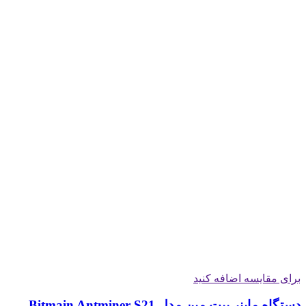
برای مقایسه اضافه کنید
دستگاه ماینر بیت مین مدل Bitmain Antminer S21