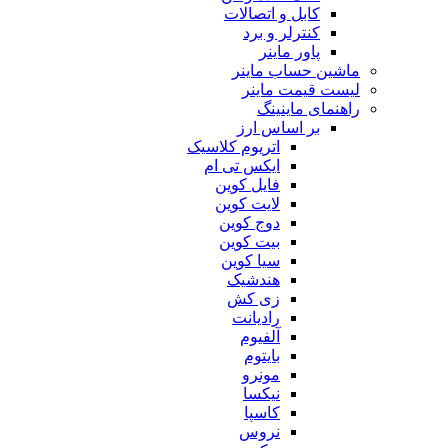
کابل و اتصالات
کنترلر و برد
پاور ماینر
ماشین حساب ماینر
لیست قیمت ماینر
راهنمای ماینینگ
بر اساس ارز
اتریوم کلاسیک
ایکس تی ام
فایل کوین
لایت کوین
دوج کوین
بیت کوین
سیا کوین
هندشیک
زی کش
رادیانت
آلفیوم
بایتوم
مونرو
نیکسا
کاسپا
نروس