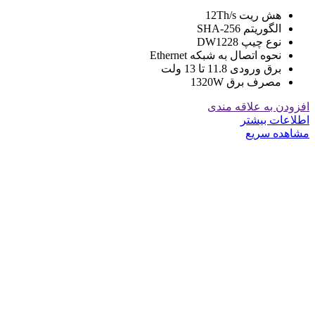
هش ریت 12Th/s
الگوریتم SHA-256
نوع چیپ DW1228
نحوه اتصال به شبکه Ethernet
برق ورودی 11.8 تا 13 ولت
مصرف برق 1320W
افزودن به علاقه مندی
اطلاعات بیشتر
مشاهده سریع