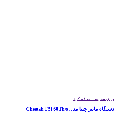
برای مقایسه اضافه کنید
دستگاه ماینر چیتا مدل Cheetah F5i 60Th/s