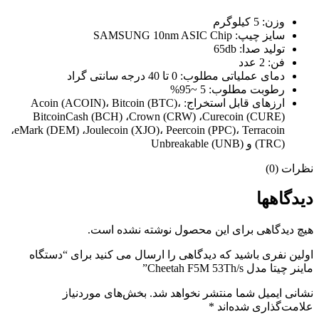
وزن: 5 کیلوگرم
سایز چیپ: SAMSUNG 10nm ASIC Chip
تولید صدا: 65db
فن: 2 عدد
دمای عملیاتی مطلوب: 0 تا 40 درجه سانتی گراد
رطوبت مطلوب: 5 ~95%
ارزهای قابل استخراج: Acoin (ACOIN)، Bitcoin (BTC)،
BitcoinCash (BCH) ،Crown (CRW) ،Curecoin (CURE)
،eMark (DEM) ،Joulecoin (XJO)، Peercoin (PPC)، Terracoin
(TRC) و Unbreakable (UNB)
نظرات (0)
دیدگاهها
هیچ دیدگاهی برای این محصول نوشته نشده است.
اولین نفری باشید که دیدگاهی را ارسال می کنید برای “دستگاه
ماینر چیتا مدل Cheetah F5M 53Th/s”
نشانی ایمیل شما منتشر نخواهد شد.
بخش‌های موردنیاز
علامت‌گذاری شده‌اند
*