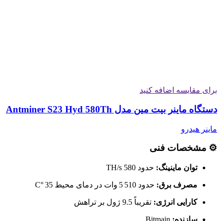
برای مقایسه اضافه کنید
دستگاه ماینر بیت مین مدل Antminer S23 Hyd 580Th
ماینر هیدرو
⚙️ مشخصات فنی
توان ماینینگ:
حدود 580 TH/s
مصرف برق:
حدود 5 510 وات در دمای محیط 35 °C
کارایی انرژی:
تقریباً 9.5 ژول بر تراهش
سازنده:
Bitmain