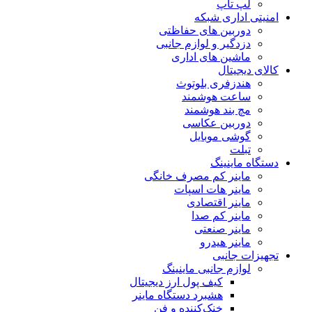
لپ تاپ
امنیتی اداری شبکه
دوربین های حفاظتی
دزدگیر و لوازم جانبی
ماشین های اداری
کالای دیجیتال
هندزفری بلوتوث
ساعت هوشمند
مچ بند هوشمند
دوربین عکاسی
گوشی موبایل
تبلت
دستگاه ماینینگ
ماینر کم مصرف خانگی
ماینر هات اسپات
ماینر اقتصادی
ماینر کم‌ صدا
ماینر صنعتی
ماینر هیدرو
تجهیزات جانبی
لوازم جانبی ماینینگ
کیف پول ارز دیجیتال
هشبرد دستگاه ماینر
خنک‌کننده و فن