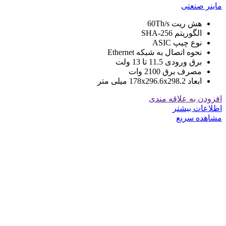
ماینر صنعتی
هش ریت 60Th/s
الگوریتم SHA-256
نوع چیپ ASIC
نحوه اتصال به شبکه Ethernet
برق ورودی 11.5 تا 13 ولت
مصرف برق 2100 وات
ابعاد 178x296.6x298.2 میلی متر
افزودن به علاقه مندی
اطلاعات بیشتر
مشاهده سریع