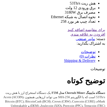
هش ریت 53Th/s
برق ورودی 12 ولت
مصرف برق 3180W
نحوه اتصال به شبکه Ethernet
تعداد چیپ هر بورد 258
برای مقایسه اضافه کنید
افزودن به علاقه مندی
دسته:
ماینر صنعتی
به اشتراک بگذارید:
توضیحات
نظرات (0)
Shipping & Delivery
توضیحات
توضیح کوتاه
دستگاه ماینینگ Cheetah Miner مدل F5M
یک دستگاه استخراج ارز با هش ریت
53Th/s است که با الگوریتم SHA-256 می تواند ارزهایی همچون Acoin (ACOIN)،
Bitcoin (BTC)، BitcoinCash (BCH) ،Crown (CRW) ،Curecoin (CURE) ،eMark
(DEM) ،Joulecoin (XJO)، Peercoin (PPC)، Terracoin (TRC) و Unbreakable