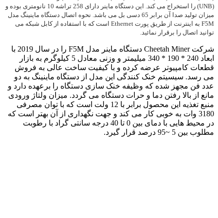
(UNB) را استخراج می کند. این دستگاه ماینر دارای 258 تراشه 10 نانومتری بوده و
میزان تولید صدا آن برابر 65 دسی بل می باشد. نحوه اتصال دستگاه ماینینگ مدل
F5M به اینترنت از طریق پورت Ethernet است که با استفاده از کابل شبکه می
توانید اتصال را برقرار نمائید.
شرکت Cheetah Miner دستگاه ماینر مدل F5M را در سال 2019 با
ابعاد 240 * 190 * 340 میلیمتر و وزنی معادل 5 کیلوگرم به بازار
قطعات کامپیوتر عرضه کرده و با کیفیت ساخت عالی به فروش
می رسد. سیسیتم خنک کنندگی این مدل از دستگاه ماینینگ به دو
عدد فن مجهز شده که وظیفه خنک سازی دستگاه را برعهده دارد و
مانع از بالا رفتن دما و حرات دستگاه می گردد. میزان ولتاژ ورودی
منبع تغذیه این محصول برابر با 12 ولت است که با توان مصرفی
3180 وات به خوبی کار می کند و جهت نگهداری از آن بهتر است که
در محیط هایی با دمای بین 0 تا 40 درجه سانتی گراد با رطوبت
مطلوب بین 5 ~95 درصد قرار گیرد.