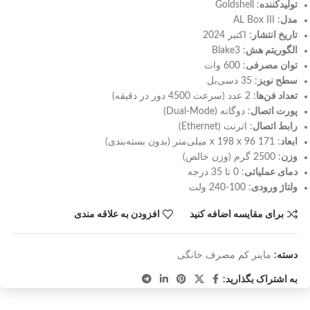
تولیدکننده
: Goldshell
مدل
: AL Box III
تاریخ انتشار
: اکتبر 2024
الگوریتم هش
: Blake3
توان مصرفی
: 600 وات
سطح نویز
: 35 دسی‌بل
تعداد فن‌ها
: 2 عدد (سرعت 4500 دور در دقیقه)
پورت اتصال
: دوگانه (Dual-Mode)
رابط اتصال
: اترنت (Ethernet)
ابعاد
: 171 x 198 x 96 میلی‌متر (بدون بسته‌بندی)
وزن
: 2500 گرم (وزن خالص)
دمای عملیاتی
: 0 تا 35 درجه
ولتاژ ورودی
: 100-240 ولت
برای مقایسه اضافه کنید
افزودن به علاقه مندی
دسته:
ماینر کم مصرف خانگی
به اشتراک بگذارید: