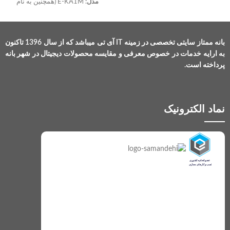
مدل:
E-KA1M (همچنین به نام
مشخصه
مقدار
Goldshell Echo E-KA1M
شناخته
می‌شود)
تاریخ انتشار:
آگوست2024
تولیدکننده
Goldshell
بانه ممتاز سایتی تخصصی در زمینه IT آی تی میباشد که از سال 1396 تاکنون
ابعاد:
443 x 360 x 135 میلی‌متر
وزن:
16 کیلوگرم
به ارایه خدمات در خصوص معرفی و مقایسه محصولات دیجیتال در شهر بانه
سطح نویز:
45 دسی‌بل
مدل
AE Max
پرداخته است.
سیستم خنک‌کننده:
هوا (Air Cooling)
تعداد فن‌ها:
2 عدد
تاریخ
مه 2025
توان مصرفی:
1800 وات
عرضه
ولتاژ ورودی:
110-240 ولت
نماد الکترونیک
آلگوریتم:
KHeavyHash
به احتمال زیاد
رابط اتصال:
اترنت (Ethernet)
CuckooCycle
یا
دمای عملیاتی:
5 - 35 درجه
یکی از
الگوریتم
رطوبت:
10 - 65 درصد
الگوریتم‌های
مخصوص
Aeternity
توان
3300 وات
مصرفی
ولتاژ
180–280 ولت