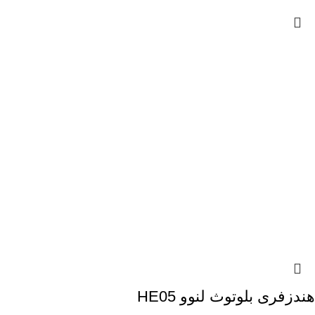
هندزفری بلوتوث لنوو HE05