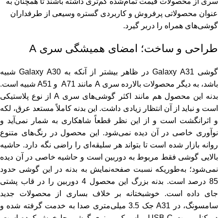
سری از محصولات قیمت‌ تمام‌شده کم‌تری داشته باشند تا همچنان به
عنوان محصولاتی پرفروش و کاربردی گستره وسیعی از طرفداران
گوشی‌های همراه را دربر گیرد.
طراحی و ساخت؛ امضای همیشگی سری A
گوشی Galaxy A31 در ظاهر بیشتر از آنکه به Galaxy A30 شبیه
باشد، به دیگر محصولات بالارده سری A مانند A71 و A51 شبیه است.
بدنه این محصول هم مانند اکثر گوشی‌های سری A از نوع پلاستیکی
است و نباید از آن انتظار زیادی داشت. این بدنه کاملاً مستعد عرق، لکه
و اثرانگشت است و از این نظر قطعاً شاهکاری به شمار نمی‌آید و
نوآوری خاصی در آن دیده نمی‌شود. این محصول در رنگ‌های متنوع
روانه بازار شده است تا بتواند هر سلیقه‌ای را راضی نگه دارد. حاشیه
بالایی گوشی فقط مربوط به دوربین است و حاشیه خاصی در آن دیده
نمی‌شود؛ به‌طوریکه نسبت صفحه‌نمایش به بدنه در این گوشی حدود
85 درصد است. بدنه بزرگ این محصول 4 دوربین را در قاب پشتی
جای داده است. خوشبختانه بر خلاف بساری از محصولات جدید
سامسونگ، در A31 جک 3.5 میلی‌متری صدا به خدمت گرفته شده و
در کنار پورت USB-C و اسپیکر مونوی گوشی جا خوش کرده است.