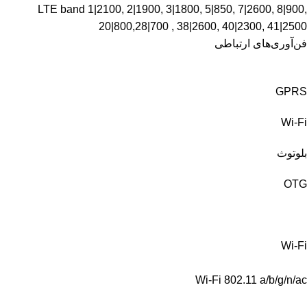
LTE band 1|2100, 2|1900, 3|1800, 5|850, 7|2600, 8|900,
20|800,28|700 , 38|2600, 40|2300, 41|2500
فن‌آوری‌های ارتباطی
GPRS
Wi-Fi
بلوتوث
OTG
Wi-Fi
Wi-Fi 802.11 a/b/g/n/ac