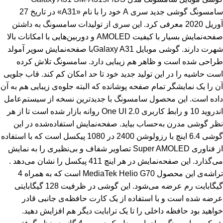
سامسونگ گوشی جدید سری A خود را با نام «A31» در تاریخ 27
آوریل 2020 معرفی کرد. این سری از تولیدات سامسونگ به داشتن
صفحه‌نمایش بسیار با کیفیت AMOLED و دوربین‌هایی با امکانات بالا
شهرت دارند. گوشی موبایل Galaxy A31با صفحه‌نمایش سوپر آمولد
طراحی شده است و ظاهر هم زیبایی دارد. سامسونگ تلاش کرده
است حاشیه را در این تولید جدید خود تا حد امکان کم کند. قاب جلویی
آن را یک نمایشگر تمام صفحه پوشانده که البته جلوه‌ی زیبایی هم به آن
داده است. این محصول سامسونگ با جدیدترین نسخه از سیستم‌عامل
اندروید 10 و رابط کاربری One UI 2.0 روانه بازار شده است تا از هر
نظر گوشی مدرن به‌حساب بیاید. صفحه‌نمایش استفاده‌شده در این
گوشی 6.4 اینچ با رزولوشن 2400 در 1080 پیکسل است که با استفاده
از فناوری Super AMOLED تصاویر شفاف و بی‌نظیری را به نمایش
می‌گذارد. این صفحه‌نمایش در هر اینچ 411 پیکسل را نشان می‌دهد .
تراشه‌ی این محصول MediaTek Helio G70 است که به همراه 4
گیگابایت رم عرضه می‌شود. این گوشی در ظرفیت 128 گیگابایتی
عرضه شده است و با استفاده از یک کارت حافظه‌ی جانبی قادر
خواهید بود حافظه داخلی را تا یک ترابایت دیگر هم افزایش دهید.