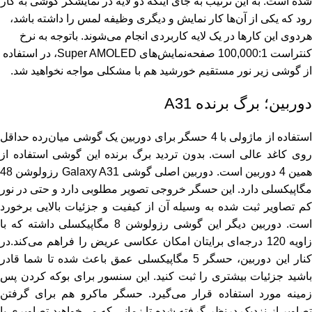
شده است. به این ترتیب به جای اینکه دو لایه در نمایشگر گوشی به کار
رود که یکی از آن‌ها کار نمایش و دیگری وظیفه لمس را داشته باشد،
هردوی این کارها در یک لایه کاربردی انجام می‌شوند. باتوجه به نرخ
کنتراست 100,000:1 صفحه‌نمایش‌های Super AMOLED، در استفاده
از گوشی زیر نور مستقیم خورشید هم با مشکلی مواجه نخواهید شد.
دوربین؛ برگ برنده A31
استفاده از ماژولی با 4 حسگر برای دوربین یک گوشی میان‌رده حداقل
روی کاغد عالی است. بدون تردید برگ برنده این گوشی استفاده از
همین 4 دوربین است. دوربین اصلی گوشی Galaxy A31 رزولوشن 48
مگاپیکسلی دارد. این حسگر خروجی تصویر مطلوبی دارد و حتی در نور
کم تصاویر ثبت شده به وسیله آن از کیفیت و جزئیات بالایی برخورد
است. دوربین دیگر این گوشی رزولوشن 8 مگاپیکسلی داشته که با
زاویه 120 درجه‌ای برایتان امکان عکاسی عریض را فراهم می‌کند.در
کنار این دوربین، حسگر 5 مگاپیکسلی عمق باعث شده تا شما قادر
باشید جزئیات بیشتری را ثبت کنید. این سنسور برای بوکه کردن پس
زمینه مورد استفاده قرار می‌گیرد. حسگر ماکرو هم برای گرفتن
تصاویر از نزدیک درنظر گرفته شده تا زمانی که می‌خواهید تصاویری با